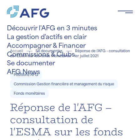
Panneau de gestion des cookies
Découvrir l'AFG en 3 minutes
La gestion d'actifs en clair
Accompagner & Financer
Accueil
Se documenter
Réponse de l'AFG - consultation
Commissions & Clubs
de l'ESMA sur les fonds monétaires - 1er juillet 2021
Se documenter
e le
ée
.
AFG News
Positions AFG
Commission Gestion financière et management du risque
Fonds monétaires
Réponse de l'AFG –
consultation de
l'ESMA sur les fonds